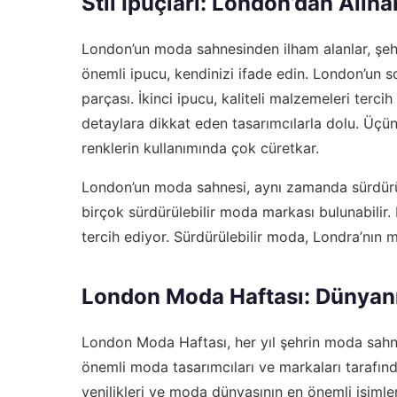
Stil İpuçları: London’dan Alına
London’un moda sahnesinden ilham alanlar, şehri
önemli ipucu, kendinizi ifade edin. London’un sok
parçası. İkinci ipucu, kaliteli malzemeleri terc
detaylara dikkat eden tasarımcılarla dolu. Üçü
renklerin kullanımında çok cüretkar.
London’un moda sahnesi, aynı zamanda sürdürü
birçok sürdürülebilir moda markası bulunabilir.
tercih ediyor. Sürdürülebilir moda, Londra’nın 
London Moda Haftası: Dünyanın
London Moda Haftası, her yıl şehrin moda sahnes
önemli moda tasarımcıları ve markaları tarafın
yenilikleri ve moda dünyasının en önemli isimler