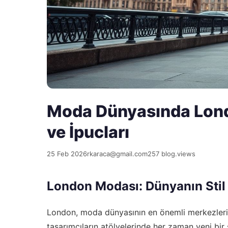
Moda Dünyasında London
ve İpucları
25 Feb 2026
rkaraca@gmail.com
257 blog.views
London Modası: Dünyanın Stil
London, moda dünyasının en önemli merkezlerin
tasarımcıların atölyelerinde her zaman yeni bi