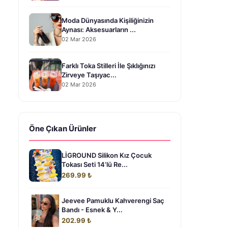
Moda Dünyasında Kişiliğinizin
Aynası: Aksesuarların ...
02 Mar 2026
Farklı Toka Stilleri İle Şıklığınızı
Zirveye Taşıyac...
02 Mar 2026
Öne Çıkan Ürünler
LİGROUND Silikon Kız Çocuk
Tokası Seti 14’lü Re...
269.99 ₺
Jeevee Pamuklu Kahverengi Saç
Bandı - Esnek & Y...
202.99 ₺