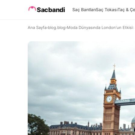
Sacbandi
Saç Bantları
Saç Tokası
Taç & Çe
Ana Sayfa
›
blog.blog
›
Moda Dünyasında London'un Etkisi: St