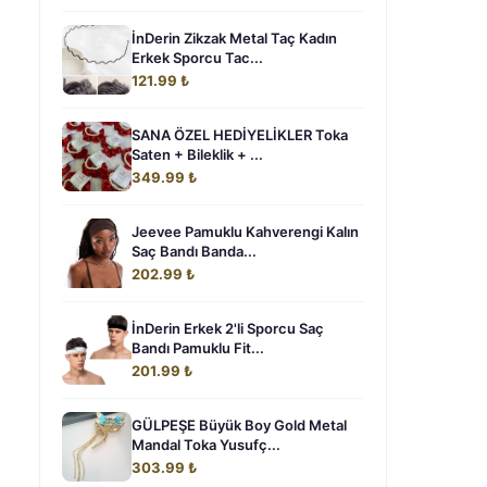
İnDerin Zikzak Metal Taç Kadın
Erkek Sporcu Tac...
121.99 ₺
SANA ÖZEL HEDİYELİKLER Toka
Saten + Bileklik + ...
349.99 ₺
Jeevee Pamuklu Kahverengi Kalın
Saç Bandı Banda...
202.99 ₺
İnDerin Erkek 2'li Sporcu Saç
Bandı Pamuklu Fit...
201.99 ₺
GÜLPEŞE Büyük Boy Gold Metal
Mandal Toka Yusufç...
303.99 ₺