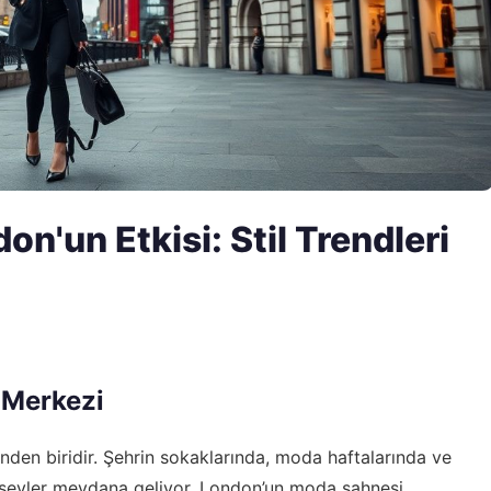
'un Etkisi: Stil Trendleri
 Merkezi
den biridir. Şehrin sokaklarında, moda haftalarında ve
r şeyler meydana geliyor. London’un moda sahnesi,