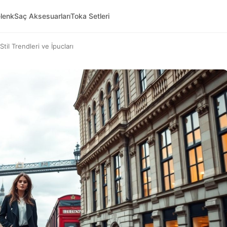
lenk
Saç Aksesuarları
Toka Setleri
il Trendleri ve İpucları