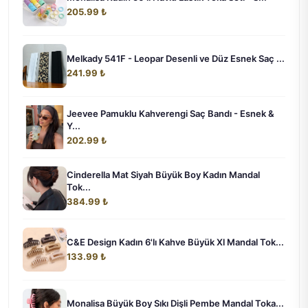
205.99 ₺
Melkady 541F - Leopar Desenli ve Düz Esnek Saç ...
241.99 ₺
Jeevee Pamuklu Kahverengi Saç Bandı - Esnek &
Y...
202.99 ₺
Cinderella Mat Siyah Büyük Boy Kadın Mandal
Tok...
384.99 ₺
C&E Design Kadın 6'lı Kahve Büyük Xl Mandal Tok...
133.99 ₺
Monalisa Büyük Boy Sıkı Dişli Pembe Mandal Toka...