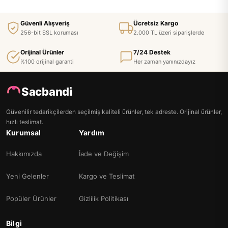
Güvenli Alışveriş
Ücretsiz Kargo
256-bit SSL koruması
2.000 TL üzeri siparişlerde
Orijinal Ürünler
7/24 Destek
%100 orijinal garanti
Her zaman yanınızdayız
Sacbandi
Güvenilir tedarikçilerden seçilmiş kaliteli ürünler, tek adreste. Orijinal ürünler,
hızlı teslimat.
Kurumsal
Yardım
Hakkımızda
İade ve Değişim
Yeni Gelenler
Kargo ve Teslimat
Popüler Ürünler
Gizlilik Politikası
Bilgi