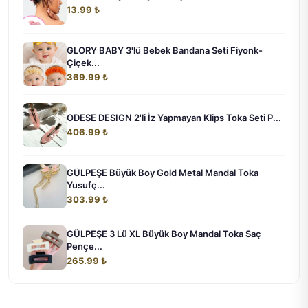
13.99 ₺
GLORY BABY 3'lü Bebek Bandana Seti Fiyonk-
Çiçek...
369.99 ₺
ODESE DESIGN 2'li İz Yapmayan Klips Toka Seti P...
406.99 ₺
GÜLPEŞE Büyük Boy Gold Metal Mandal Toka
Yusufç...
303.99 ₺
GÜLPEŞE 3 Lü XL Büyük Boy Mandal Toka Saç
Pençe...
265.99 ₺