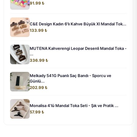
91.99 ₺
C&E Design Kadın 6'lı Kahve Büyük Xl Mandal Tok...
133.99 ₺
MUTENA Kahverengi Leopar Desenli Mandal Toka -
...
336.99 ₺
Melkady 541G Puanlı Saç Bandı - Sporcu ve
Günlü...
202.99 ₺
Monalisa 4'lü Mandal Toka Seti - Şık ve Pratik ...
57.99 ₺