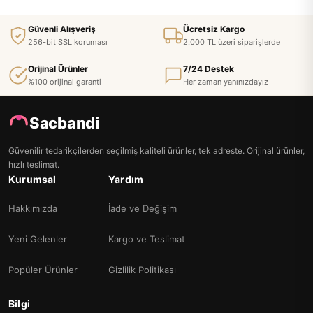
Güvenli Alışveriş
Ücretsiz Kargo
256-bit SSL koruması
2.000 TL üzeri siparişlerde
Orijinal Ürünler
7/24 Destek
%100 orijinal garanti
Her zaman yanınızdayız
Sacbandi
Güvenilir tedarikçilerden seçilmiş kaliteli ürünler, tek adreste. Orijinal ürünler,
hızlı teslimat.
Kurumsal
Yardım
Hakkımızda
İade ve Değişim
Yeni Gelenler
Kargo ve Teslimat
Popüler Ürünler
Gizlilik Politikası
Bilgi