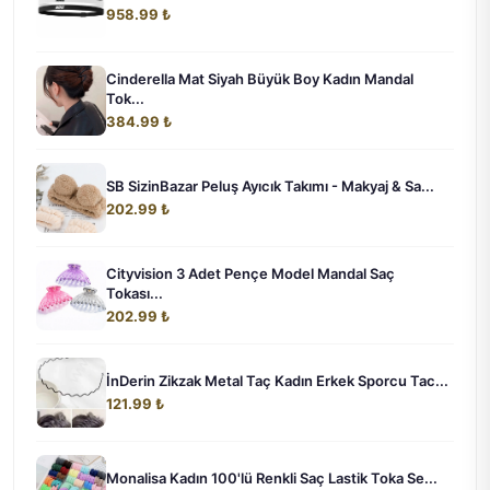
958.99 ₺
Cinderella Mat Siyah Büyük Boy Kadın Mandal
Tok...
384.99 ₺
SB SizinBazar Peluş Ayıcık Takımı - Makyaj & Sa...
202.99 ₺
Cityvision 3 Adet Pençe Model Mandal Saç
Tokası...
202.99 ₺
İnDerin Zikzak Metal Taç Kadın Erkek Sporcu Tac...
121.99 ₺
Monalisa Kadın 100'lü Renkli Saç Lastik Toka Se...