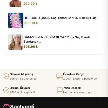
202.99 ₺
LİGROUND Çocuk Saç Tokası Seti 14’lü Renkli Çiç...
269.99 ₺
GAMZELİRENKLERİM BEYAZ Yoga Saç Bandı
Bandana (...
808.99 ₺
Güvenli Alışveriş
Ücretsiz Kargo
256-bit SSL koruması
2.000 TL üzeri siparişlerde
Orijinal Ürünler
7/24 Destek
%100 orijinal garanti
Her zaman yanınızdayız
Sacbandi