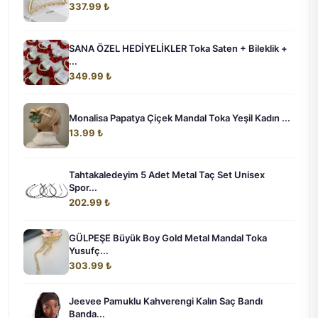
337.99 ₺
SANA ÖZEL HEDİYELİKLER Toka Saten + Bileklik +
...
349.99 ₺
Monalisa Papatya Çiçek Mandal Toka Yeşil Kadın ...
13.99 ₺
Tahtakaledeyim 5 Adet Metal Taç Set Unisex
Spor...
202.99 ₺
GÜLPEŞE Büyük Boy Gold Metal Mandal Toka
Yusufç...
303.99 ₺
Jeevee Pamuklu Kahverengi Kalın Saç Bandı
Banda...