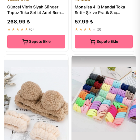
Güncel Vitrin Siyah Sünger
Monalisa 4'lü Mandal Toka
Topuz Toka Seti 4 Adet 6cm-
Seti - Şık ve Pratik Saç
8cm-9cm-11cm
Aksesuarları
268,99 ₺
57,99 ₺
★★★★★
(0)
★★★★★
(0)
Sepete Ekle
Sepete Ekle