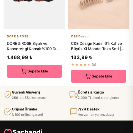
DORE & ROSE
C&E Design
DORE & ROSE Siyah ve
C&E Design Kadın 6'lı Kahve
Kahverengi Karışık %100 Dut
Büyük Xl Mandal Toka Seti |
İpeği Saç Tokası Seti
Saç Bandı ve Aksesuarlar
1.468,99 ₺
133,99 ₺
★★★★★
(0)
Sepete Ekle
Sepete Ekle
Güvenli Alışveriş
Ücretsiz Kargo
256-bit SSL koruması
2.000 TL üzeri siparişlerde
Orijinal Ürünler
7/24 Destek
%100 orijinal garanti
Her zaman yanınızdayız
Sacbandi