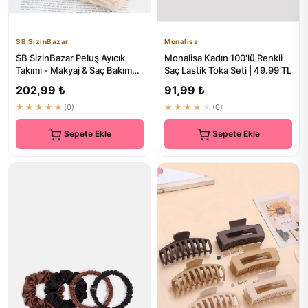
SB SizinBazar
Monalisa
SB SizinBazar Peluş Ayıcık
Monalisa Kadın 100'lü Renkli
Takımı - Makyaj & Saç Bakım
Saç Lastik Toka Seti | 49.99 TL
Seti
202,99 ₺
91,99 ₺
★★★★★
(0)
★★★★★
(0)
Sepete Ekle
Sepete Ekle