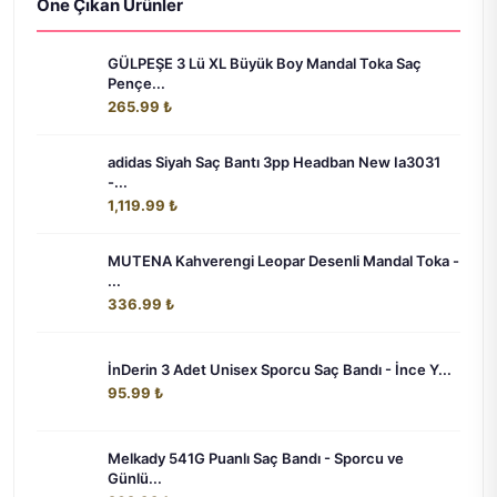
Öne Çıkan Ürünler
GÜLPEŞE 3 Lü XL Büyük Boy Mandal Toka Saç
Pençe...
265.99 ₺
adidas Siyah Saç Bantı 3pp Headban New Ia3031
-...
1,119.99 ₺
MUTENA Kahverengi Leopar Desenli Mandal Toka -
...
336.99 ₺
İnDerin 3 Adet Unisex Sporcu Saç Bandı - İnce Y...
95.99 ₺
Melkady 541G Puanlı Saç Bandı - Sporcu ve
Günlü...