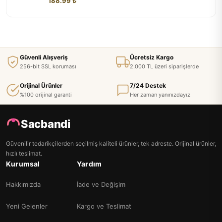
188.99 ₺
Güvenli Alışveriş
Ücretsiz Kargo
256-bit SSL koruması
2.000 TL üzeri siparişlerde
Orijinal Ürünler
7/24 Destek
%100 orijinal garanti
Her zaman yanınızdayız
Sacbandi
Güvenilir tedarikçilerden seçilmiş kaliteli ürünler, tek adreste. Orijinal ürünler,
hızlı teslimat.
Kurumsal
Yardım
Hakkımızda
İade ve Değişim
Yeni Gelenler
Kargo ve Teslimat